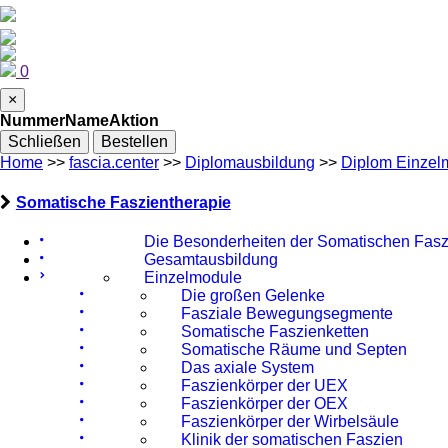
0
×
Nummer
Name
Aktion
Schließen
Bestellen
Home
>>
fascia.center
>>
Diplomausbildung
>>
Diplom Einzel
Somatische Faszientherapie
Die Besonderheiten der Somatischen Fasz
Gesamtausbildung
Einzelmodule
Die großen Gelenke
Fasziale Bewegungsegmente
Somatische Faszienketten
Somatische Räume und Septen
Das axiale System
Faszienkörper der UEX
Faszienkörper der OEX
Faszienkörper der Wirbelsäule
Klinik der somatischen Faszien