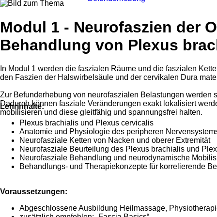
Modul 1 - Neurofaszien der O
Behandlung von Plexus brach
I
n Modul 1 werden die faszialen Räume und die faszialen Ketten 
den Faszien der Halswirbelsäule und der cervikalen Dura mate
Zur Befunderhebung von neurofaszialen Belastungen werden spe
Dadurch können fasziale Veränderungen exakt lokalisiert werden
Lehrinhalte:
mobilisieren und diese gleitfähig und spannungsfrei halten.
Plexus brachialis und Plexus cervicalis
Anatomie und Physiologie des peripheren Nervensyste
Neurofasziale Ketten von Nacken und oberer Extremität
Neurofasziale Beurteilung des Plexus brachialis und Plex
Neurofasziale Behandlung und neurodynamische Mobilis
Behandlungs- und Therapiekonzepte für korrelierende Be
Voraussetzungen:
Abgeschlossene Ausbildung Heilmassage, Physiotherapie
zusätzlich empfohlen: „Fascia Basics“