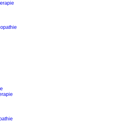
erapie
opathie
ie
erapie
pathie