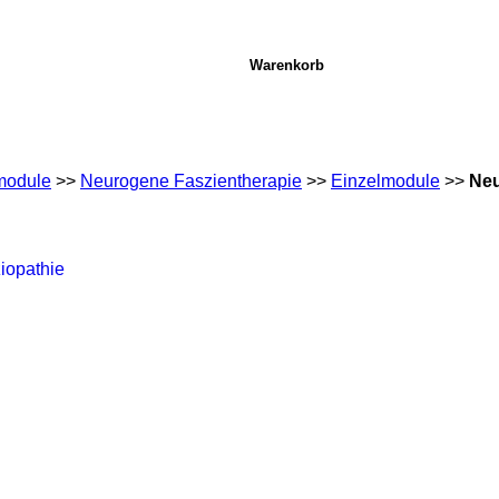
Warenkorb
module
>>
Neurogene Faszientherapie
>>
Einzelmodule
>>
Neu
iopathie