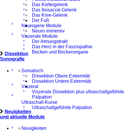
Das Kiefergelenk
Das Iliosacral-Gelenk
Das Knie-Gelenk
Der Fuß
Neurogene Module
Neuro immersiv
Viszerale Module
Der Atmungstrakt
Das Herz in der Fasziopathie
Becken und Beckenorgane
Dissektion
Sonografie
Somatisch
Dissektion Obere Extremität
Dissektion Untere Extremität
Viszeral
Viszerale Dissektion plus ultraschallgeführte
Palpation
Ultraschall-Kurse
Ultraschallgeführte Palpation
Neuigkeiten
und aktuelle Module
Neuigkeiten