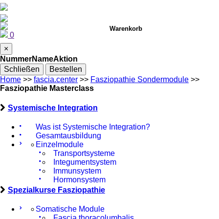
Warenkorb
0
×
Nummer
Name
Aktion
Schließen
Bestellen
Home
>>
fascia.center
>>
Fasziopathie Sondermodule
>>
Fasziopathie Masterclass
Systemische Integration
Was ist Systemische Integration?
Gesamtausbildung
Einzelmodule
Transportsysteme
Integumentsystem
Immunsystem
Hormonsystem
Spezialkurse Fasziopathie
Somatische Module
Fascia thoracolumbalis