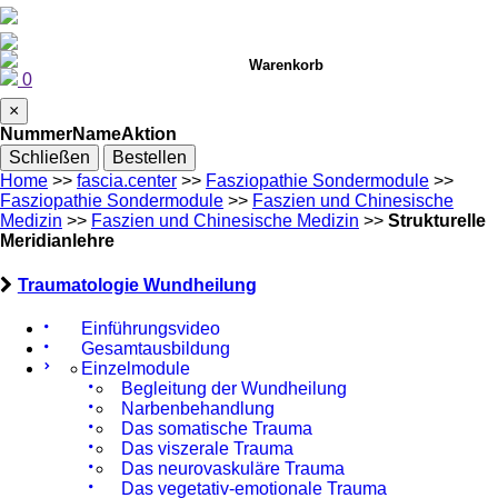
Warenkorb
0
×
Nummer
Name
Aktion
Schließen
Bestellen
Home
>>
fascia.center
>>
Fasziopathie Sondermodule
>>
Fasziopathie Sondermodule
>>
Faszien und Chinesische
Medizin
>>
Faszien und Chinesische Medizin
>>
Strukturelle
Meridianlehre
Traumatologie Wundheilung
Einführungsvideo
Gesamtausbildung
Einzelmodule
Begleitung der Wundheilung
Narbenbehandlung
Das somatische Trauma
Das viszerale Trauma
Das neurovaskuläre Trauma
Das vegetativ-emotionale Trauma