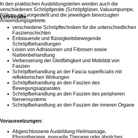
In den praktischen Ausbildungsteilen werden auch die
verschiedenen Schröpfgeräte (Schröpfgläser, Vakuumpumpe,
Silikon, etc) vorgestellt und die jeweiligen bevorzugten
Lehrinhalte:
Anwendungsgebiete.
verschiedene Schröpftechniken für die unterschiedlichen
Faszienschichten
Entstauende und flüssigkeitsbewegende
Schröpfbehandlungen
Lösen von Adhäsionen und Fibrosen sowie
Narbenbehandlung
Verbesserung der Gleitfähigkeit und Mobilität von
Faszien
Schröpfbehandlung an der Fascia superficialis mit
reflektorischen Wirkungen
Schröpfbehandlung an den Faszien des
Bewegungsapparates
Schröpfbehandlung an den Faszien des peripheren
Nervensystems
Schröpfbehandlung an den Faszien der inneren Organe
Voraussetzungen:
Abgeschlossene Ausbildung Heilmassage,
Physiotherapie, manuelle Therapie oder ähnliches,