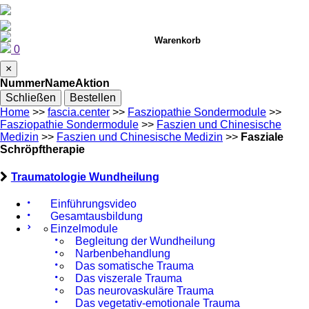
Warenkorb
0
×
Nummer
Name
Aktion
Schließen
Bestellen
Home
>>
fascia.center
>>
Fasziopathie Sondermodule
>>
Fasziopathie Sondermodule
>>
Faszien und Chinesische
Medizin
>>
Faszien und Chinesische Medizin
>>
Fasziale
Schröpftherapie
Traumatologie Wundheilung
Einführungsvideo
Gesamtausbildung
Einzelmodule
Begleitung der Wundheilung
Narbenbehandlung
Das somatische Trauma
Das viszerale Trauma
Das neurovaskuläre Trauma
Das vegetativ-emotionale Trauma