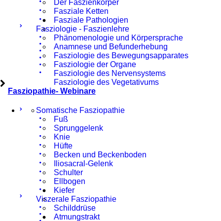
Der Faszienkörper
Fasziale Ketten
Fasziale Pathologien
Fasziologie - Faszienlehre
Phänomenologie und Körpersprache
Anamnese und Befunderhebung
Fasziologie des Bewegungsapparates
Fasziologie der Organe
Fasziologie des Nervensystems
Fasziologie des Vegetativums
Fasziopathie- Webinare
Somatische Fasziopathie
Fuß
Sprunggelenk
Knie
Hüfte
Becken und Beckenboden
Iliosacral-Gelenk
Schulter
Ellbogen
Kiefer
Viszerale Fasziopathie
Schilddrüse
Atmungstrakt