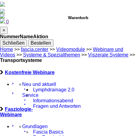
Warenkorb
0
×
Nummer
Name
Aktion
Schließen
Bestellen
Home
>>
fascia.center
>>
Videomodule
>>
Webinare und
Videos
>>
Systeme & Spezialthemen
>>
Viszerale Systeme
>>
Transportsysteme
Kostenfreie Webinare
Neu und aktuell
Lymphdrainage 2.0
Service
Informationsabend
Fragen und Antworten
Fasziologie-
Webinare
Grundlagen
Fascia Basics