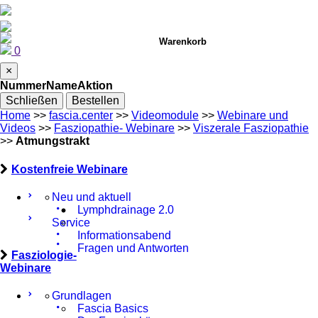
Warenkorb
0
×
Nummer
Name
Aktion
Schließen
Bestellen
Home
>>
fascia.center
>>
Videomodule
>>
Webinare und
Videos
>>
Fasziopathie- Webinare
>>
Viszerale Fasziopathie
>>
Atmungstrakt
Kostenfreie Webinare
Neu und aktuell
Lymphdrainage 2.0
Service
Informationsabend
Fragen und Antworten
Fasziologie-
Webinare
Grundlagen
Fascia Basics