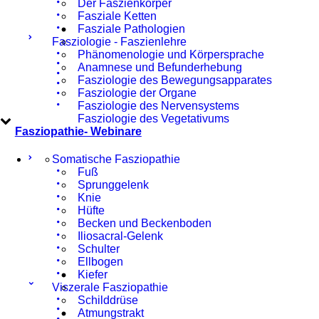
Der Faszienkörper
Fasziale Ketten
Fasziale Pathologien
Fasziologie - Faszienlehre
Phänomenologie und Körpersprache
Anamnese und Befunderhebung
Fasziologie des Bewegungsapparates
Fasziologie der Organe
Fasziologie des Nervensystems
Fasziologie des Vegetativums
Fasziopathie- Webinare
Somatische Fasziopathie
Fuß
Sprunggelenk
Knie
Hüfte
Becken und Beckenboden
Iliosacral-Gelenk
Schulter
Ellbogen
Kiefer
Viszerale Fasziopathie
Schilddrüse
Atmungstrakt